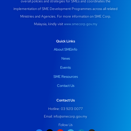
overall policies and strategies for SMEs and coordinates the
implementation of SME Development Programmes across all related
Ministries and Agencies. For more information on SME Corp.
Malaysia, kindly visit
www.smecorp.gov.my
Quick Links
About SMEinfo
News
Events
SME Resources
Contact Us
Contact Us
Hotline: 03 9213 0077
Email:
info@smecorp.gov.my
Follow Us