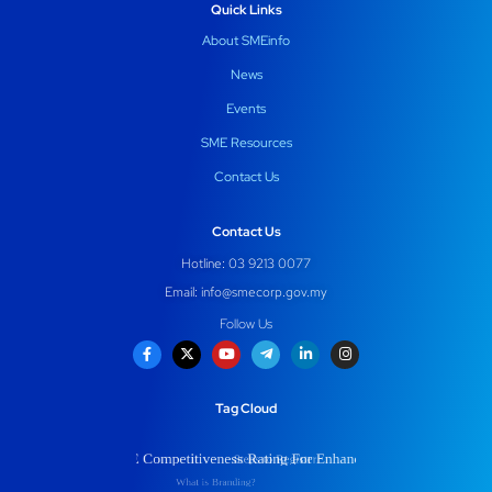
Quick Links
About SMEinfo
News
Events
SME Resources
Contact Us
Contact Us
Hotline: 03 9213 0077
Email:
info@smecorp.gov.my
Follow Us
Tag Cloud