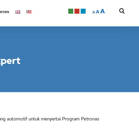
A
A
rces
A
xpert
g automotif untuk menyertai Program Petronas