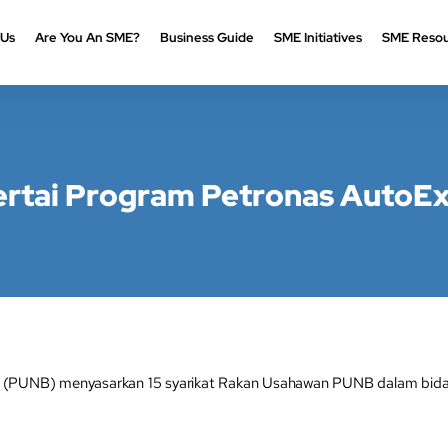
 Us
Are You An SME?
Business Guide
SME Initiatives
SME Resou
sertai Program Petronas AutoE
PUNB) menyasarkan 15 syarikat Rakan Usahawan PUNB dalam bidan