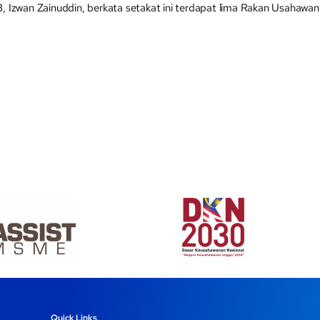
B, Izwan Zainuddin, berkata setakat ini terdapat lima Rakan Usahaw
Quick Links