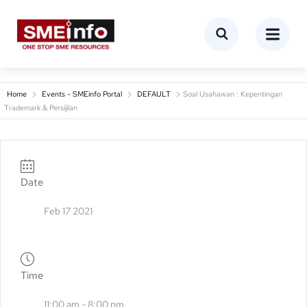
Home
Events - SMEinfo Portal
DEFAULT
Soal Usahawan : Kepentingan
Trademark & Persijilan
Date
Feb 17 2021
Time
11:00 am - 8:00 pm