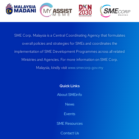
SME Corp. Malaysia is a Central Coordinating Agency that formulates
overall policies and strategies for SMEs and coordinates the
implementation of SME Development Programmes across all related
Ministries and Agencies. For more information on SME Corp.
Malaysia, kindly visit
www.smecorp.gov.my
Quick Links
About SMEinfo
News
Events
SME Resources
Contact Us