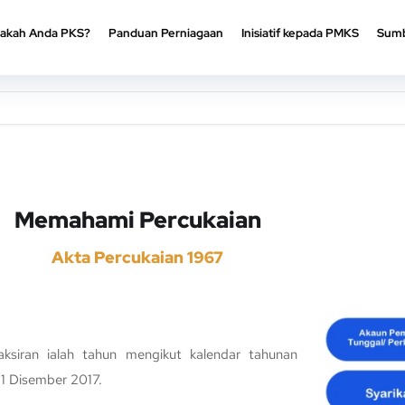
akah Anda PKS?
Panduan Perniagaan
Inisiatif kepada PMKS
Sumb
akah Anda PKS?
Panduan Perniagaan
Inisiatif kepada PMKS
Sumb
Memahami Percukaian
Akta Percukaian 1967
ksiran ialah tahun mengikut kalendar tahunan
31 Disember 2017.