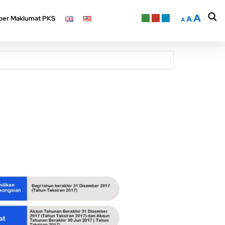
A
er Maklumat PKS
A
A
A
er Maklumat PKS
A
A