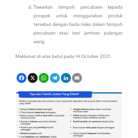
Tawarkan tempoh percubaan kepada
prospek untuk menggunakan produk
tersebut dengan tiada risiko dalam tempoh
percubaan atau beri jaminan pulangan
wang.
Maklumat di atas betul pada 14 October 2021.
F
X
W
T
Li
E
a
h
el
n
m
c
at
e
k
ail
e
s
gr
e
b
A
a
dI
o
p
m
n
o
p