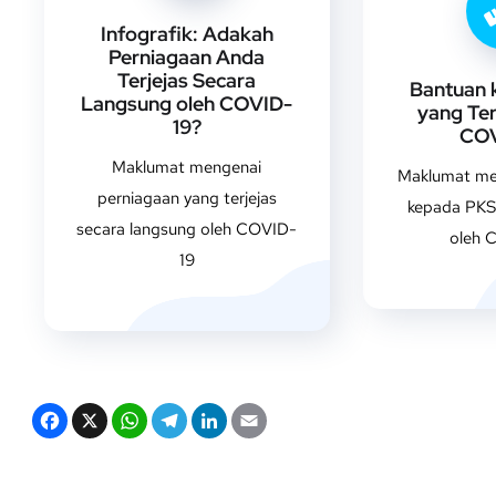
Infografik: Adakah
Perniagaan Anda
Terjejas Secara
Bantuan 
Langsung oleh COVID-
yang Ter
19?
COV
Maklumat mengenai
Maklumat me
perniagaan yang terjejas
kepada PKS
secara langsung oleh COVID-
oleh 
19
F
X
W
T
Li
E
a
h
el
n
m
c
at
e
k
ail