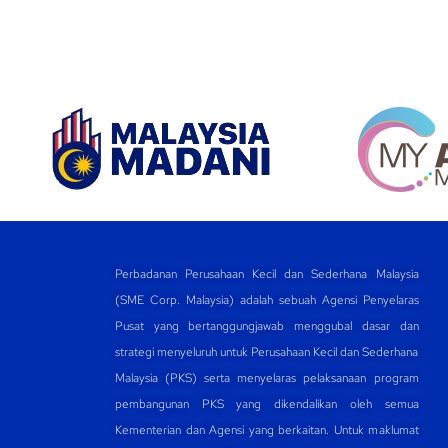
e
s
gr
e
b
A
a
dI
o
p
m
n
o
p
k
Perbadanan Perusahaan Kecil dan Sederhana Malaysia
(SME Corp. Malaysia) adalah sebuah Agensi Penyelaras
Pusat yang bertanggungjawab menggubal dasar dan
strategi menyeluruh untuk Perusahaan Kecil dan Sederhana
Malaysia (PKS) serta menyelaras pelaksanaan program
pembangunan PKS yang dikendalikan oleh semua
Kementerian dan Agensi yang berkaitan. Untuk maklumat