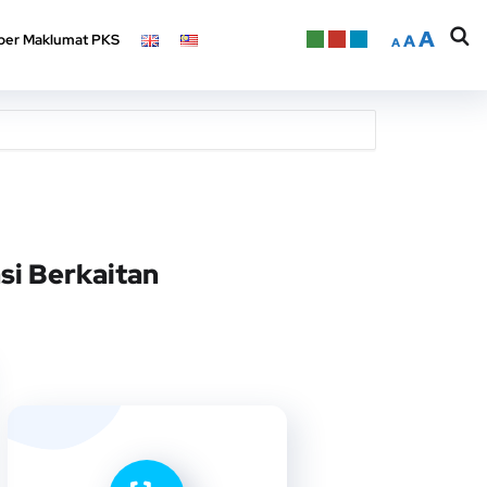
A
er Maklumat PKS
A
A
A
er Maklumat PKS
A
A
si Berkaitan