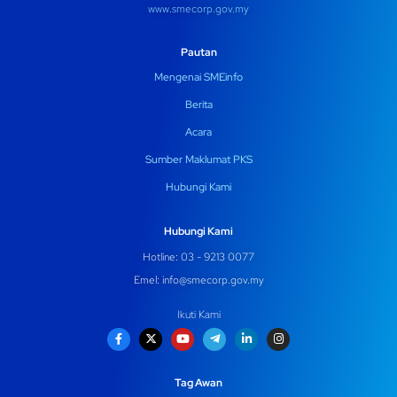
www.smecorp.gov.my
Pautan
Mengenai SMEinfo
Berita
Acara
Sumber Maklumat PKS
Hubungi Kami
Hubungi Kami
Hotline: 03 - 9213 0077
Emel:
info@smecorp.gov.my
Ikuti Kami
Tag Awan