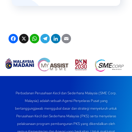
F
X
W
T
Li
E
a
h
el
n
m
c
at
e
k
ail
e
s
gr
e
b
A
a
dI
o
p
m
n
o
p
Perbadanan Perusahaan Kecil dan Sederhana Malaysia (SME Corp.
k
Malaysia) adalah sebuah Agensi Penyelaras Pusat yang
bertanggungjawab menggubal dasar dan strategi menyeluruh untuk
Perusahaan Kecil dan Sederhana Malaysia (PKS) serta menyelaras
pelaksanaan program pembangunan PKS yang dikendalikan oleh
semua Kementerian dan Agensi yang berkaitan. Untuk maklumat