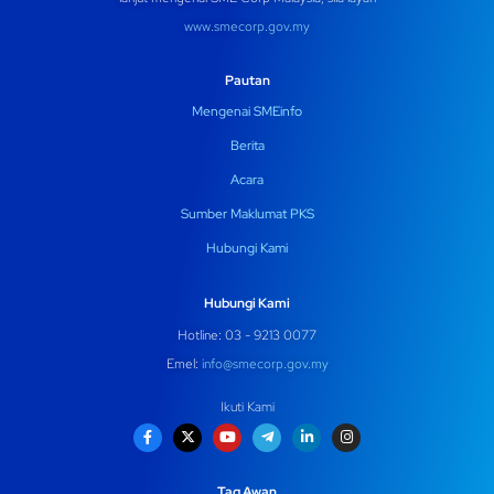
www.smecorp.gov.my
Pautan
Mengenai SMEinfo
Berita
Acara
Sumber Maklumat PKS
Hubungi Kami
Hubungi Kami
Hotline: 03 - 9213 0077
Emel:
info@smecorp.gov.my
Ikuti Kami
Tag Awan