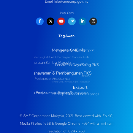
Emel:
info@smecorp.gov.my
Ikuti Kami
Tag Awan
© SME Corporation Malaysia, 2021. Best viewed with IE v>10,
Mozilla Firefox >v58 & Google Chrome >v64 with a minimum
resolution of 1024 x 768.