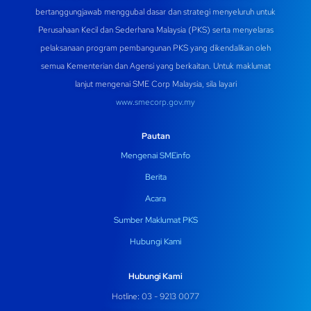
bertanggungjawab menggubal dasar dan strategi menyeluruh untuk
Perusahaan Kecil dan Sederhana Malaysia (PKS) serta menyelaras
pelaksanaan program pembangunan PKS yang dikendalikan oleh
semua Kementerian dan Agensi yang berkaitan. Untuk maklumat
lanjut mengenai SME Corp Malaysia, sila layari
www.smecorp.gov.my
Pautan
Mengenai SMEinfo
Berita
Acara
Sumber Maklumat PKS
Hubungi Kami
Hubungi Kami
Hotline: 03 - 9213 0077