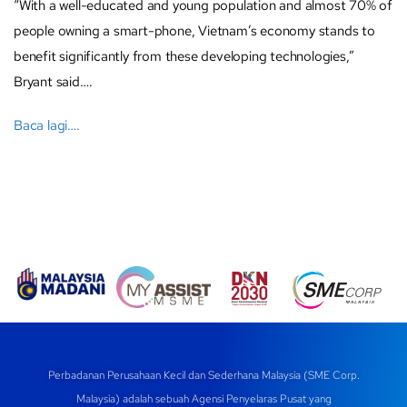
“With a well-educated and young population and almost 70% of
people owning a smart-phone, Vietnam’s economy stands to
benefit significantly from these developing technologies,”
Bryant said….
Baca lagi….
Perbadanan Perusahaan Kecil dan Sederhana Malaysia (SME Corp.
Malaysia) adalah sebuah Agensi Penyelaras Pusat yang