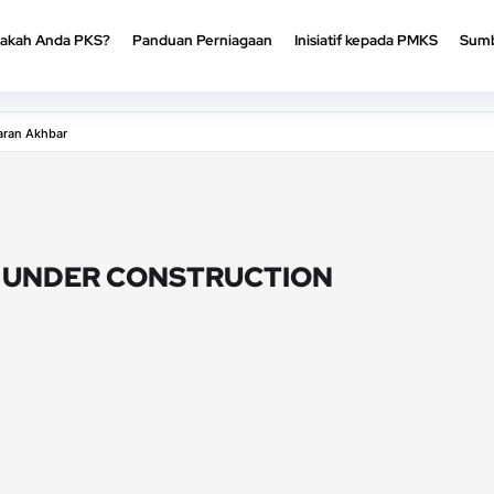
akah Anda PKS?
Panduan Perniagaan
Inisiatif kepada PMKS
Sumb
akah Anda PKS?
Panduan Perniagaan
Inisiatif kepada PMKS
Sumb
aran Akhbar
UNDER CONSTRUCTION