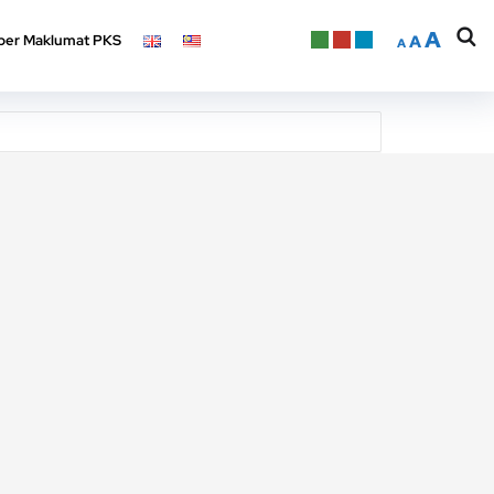
A
er Maklumat PKS
A
A
A
er Maklumat PKS
A
A