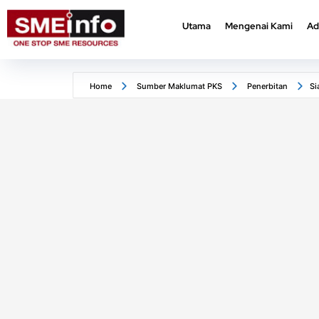
Utama
Mengenai Kami
Ad
Utama
Mengenai Kami
Ad
Home
Sumber Maklumat PKS
Penerbitan
Si