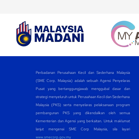
Perbadanan Perusahaan Kecil dan Sederhana Malaysia
(SME Corp. Malaysia) adalah sebuah Agensi Penyelaras
Pusat yang bertanggungjawab menggubal dasar dan
strategi menyeluruh untuk Perusahaan Kecil dan Sederhana
Malaysia (PKS) serta menyelaras pelaksanaan program
pembangunan PKS yang dikendalikan oleh semua
Kementerian dan Agensi yang berkaitan. Untuk maklumat
lanjut mengenai SME Corp Malaysia, sila layari
www.smecorp.gov.my