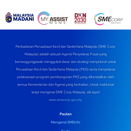
a
h
el
n
m
c
at
e
k
ail
e
s
gr
e
b
A
a
dI
o
p
m
n
o
p
Perbadanan Perusahaan Kecil dan Sederhana Malaysia (SME Corp.
k
Malaysia) adalah sebuah Agensi Penyelaras Pusat yang
bertanggungjawab menggubal dasar dan strategi menyeluruh untuk
Perusahaan Kecil dan Sederhana Malaysia (PKS) serta menyelaras
pelaksanaan program pembangunan PKS yang dikendalikan oleh
semua Kementerian dan Agensi yang berkaitan. Untuk maklumat
lanjut mengenai SME Corp Malaysia, sila layari
www.smecorp.gov.my
Pautan
Mengenai SMEinfo