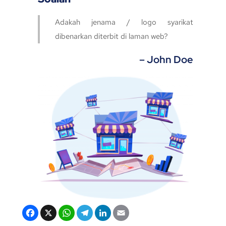
Adakah jenama / logo syarikat
dibenarkan diterbit di laman web?
– John Doe
F
X
W
T
Li
E