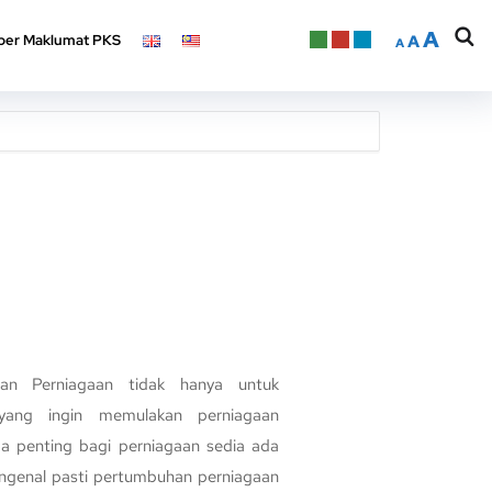
A
er Maklumat PKS
A
A
A
er Maklumat PKS
A
A
gan Perniagaan tidak hanya untuk
yang ingin memulakan perniagaan
ga penting bagi perniagaan sedia ada
ngenal pasti pertumbuhan perniagaan