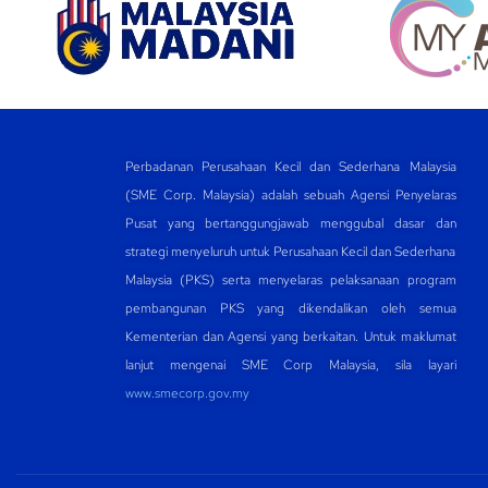
k
Perbadanan Perusahaan Kecil dan Sederhana Malaysia
(SME Corp. Malaysia) adalah sebuah Agensi Penyelaras
Pusat yang bertanggungjawab menggubal dasar dan
strategi menyeluruh untuk Perusahaan Kecil dan Sederhana
Malaysia (PKS) serta menyelaras pelaksanaan program
pembangunan PKS yang dikendalikan oleh semua
Kementerian dan Agensi yang berkaitan. Untuk maklumat
lanjut mengenai SME Corp Malaysia, sila layari
www.smecorp.gov.my