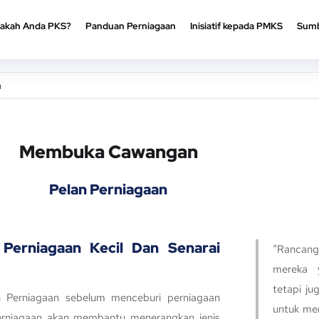
akah Anda PKS?
Panduan Perniagaan
Inisiatif kepada PMKS
Sumb
akah Anda PKS?
Panduan Perniagaan
Inisiatif kepada PMKS
Sumb
u
Membuka Cawangan
Pelan Perniagaan
Perniagaan Kecil Dan Senarai
“Rancan
mereka 
tetapi ju
 Perniagaan sebelum menceburi perniagaan
untuk me
erniagaan akan membantu menerangkan jenis