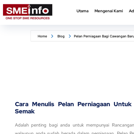
Utama
Mengenai Kami
Ad
Utama
Mengenai Kami
Ad
Home
Blog
Pelan Perniagaan Bagi Cawangan Bar
Cara Menulis Pelan Perniagaan Untuk 
Semak
Adalah penting bagi anda untuk mempunyai Rancangan
walaupun anda sudah berada dalam perniagaan. Pelan P