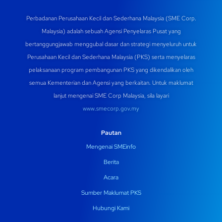
Perbadanan Perusahaan Kecil dan Sederhana Malaysia (SME Corp.
Malaysia) adalah sebuah Agensi Penyelaras Pusat yang
bertanggungjawab menggubal dasar dan strategi menyeluruh untuk
Perusahaan Kecil dan Sederhana Malaysia (PKS) serta menyelaras
pelaksanaan program pembangunan PKS yang dikendalikan oleh
semua Kementerian dan Agensi yang berkaitan. Untuk maklumat
lanjut mengenai SME Corp Malaysia, sila layari
www.smecorp.gov.my
Pautan
Mengenai SMEinfo
Berita
Acara
Sumber Maklumat PKS
Hubungi Kami