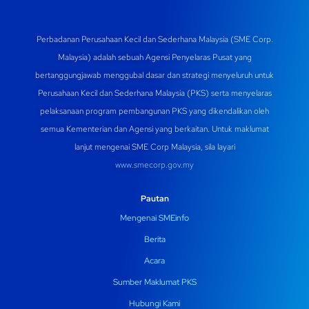
Perbadanan Perusahaan Kecil dan Sederhana Malaysia (SME Corp.
Malaysia) adalah sebuah Agensi Penyelaras Pusat yang
bertanggungjawab menggubal dasar dan strategi menyeluruh untuk
Perusahaan Kecil dan Sederhana Malaysia (PKS) serta menyelaras
pelaksanaan program pembangunan PKS yang dikendalikan oleh
semua Kementerian dan Agensi yang berkaitan. Untuk maklumat
lanjut mengenai SME Corp Malaysia, sila layari
www.smecorp.gov.my
Pautan
Mengenai SMEinfo
Berita
Acara
Sumber Maklumat PKS
Hubungi Kami