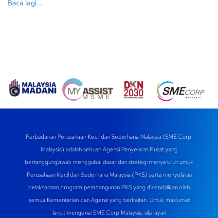
Baca lagi….
Perbadanan Perusahaan Kecil dan Sederhana Malaysia (SME Corp.
Malaysia) adalah sebuah Agensi Penyelaras Pusat yang
bertanggungjawab menggubal dasar dan strategi menyeluruh untuk
Perusahaan Kecil dan Sederhana Malaysia (PKS) serta menyelaras
pelaksanaan program pembangunan PKS yang dikendalikan oleh
semua Kementerian dan Agensi yang berkaitan. Untuk maklumat
lanjut mengenai SME Corp Malaysia, sila layari