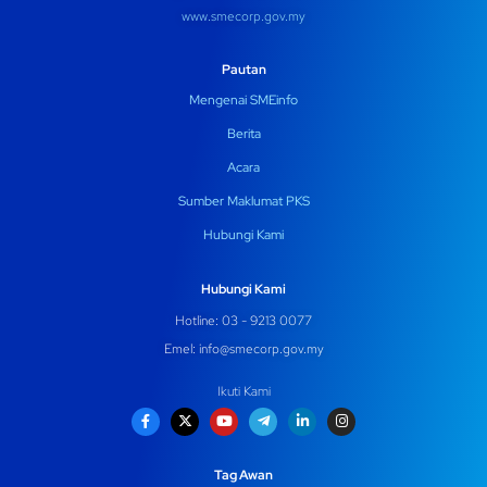
www.smecorp.gov.my
Pautan
Mengenai SMEinfo
Berita
Acara
Sumber Maklumat PKS
Hubungi Kami
Hubungi Kami
Hotline: 03 - 9213 0077
Emel:
info@smecorp.gov.my
Ikuti Kami
Tag Awan