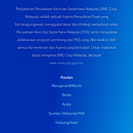
Perbadanan Perusahaan Kecil dan Sederhana Malaysia (SME Corp.
Malaysia) adalah sebuah Agensi Penyelaras Pusat yang
bertanggungjawab menggubal dasar dan strategi menyeluruh untuk
Perusahaan Kecil dan Sederhana Malaysia (PKS) serta menyelaras
pelaksanaan program pembangunan PKS yang dikendalikan oleh
semua Kementerian dan Agensi yang berkaitan. Untuk maklumat
lanjut mengenai SME Corp Malaysia, sila layari
www.smecorp.gov.my
Pautan
Mengenai SMEinfo
Berita
Acara
Sumber Maklumat PKS
Hubungi Kami