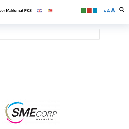
A
er Maklumat PKS
A
A
A
er Maklumat PKS
A
A