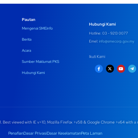
Pautan
Hubungi Kami
Mengenai SMEinfo
Hotline: 03 - 9213 0077
Berita
Emel:
info@smecorp.gov.my
Acara
Ikuti Kami
Sumber Maklumat PKS
Hubungi Kami
. Best viewed with IE v>10, Mozilla Firefox >v58 & Google Chrome >v64 with a 
Penafian
Dasar Privasi
Dasar Keselamatan
Peta Laman