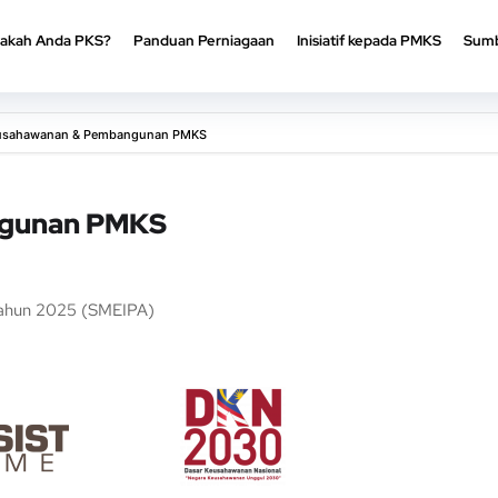
akah Anda PKS?
Panduan Perniagaan
Inisiatif kepada PMKS
Sumb
akah Anda PKS?
Panduan Perniagaan
Inisiatif kepada PMKS
Sumb
usahawanan & Pembangunan PMKS
ngunan PMKS
 Tahun 2025 (SMEIPA)