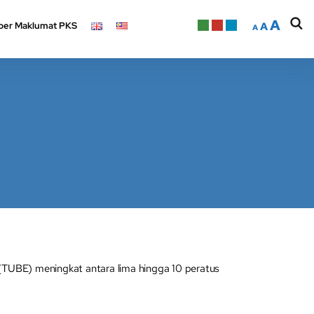
A
er Maklumat PKS
A
A
A
er Maklumat PKS
A
A
TUBE) meningkat antara lima hingga 10 peratus