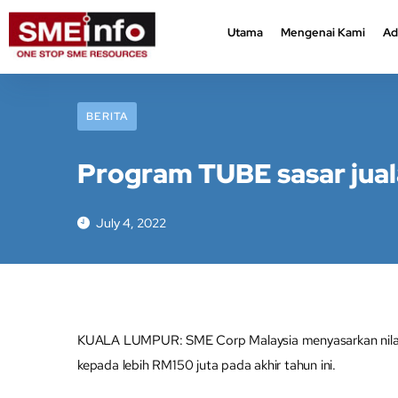
Utama
Mengenai Kami
Ad
Utama
Mengenai Kami
Ad
BERITA
Program TUBE sasar jual
July 4, 2022
KUALA LUMPUR: SME Corp Malaysia menyasarkan nilai j
kepada lebih RM150 juta pada akhir tahun ini.