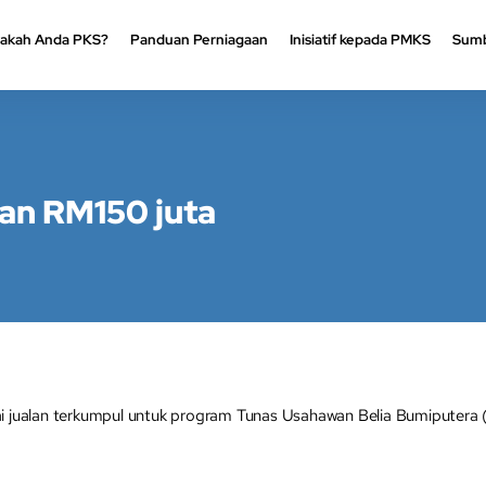
akah Anda PKS?
Panduan Perniagaan
Inisiatif kepada PMKS
Sumb
akah Anda PKS?
Panduan Perniagaan
Inisiatif kepada PMKS
Sumb
an RM150 juta
ualan terkumpul untuk program Tunas Usahawan Belia Bumiputera (