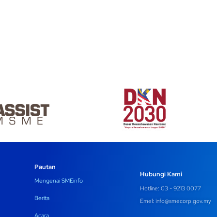
Pautan
Hubungi Kami
Mengenai SMEinfo
Hotline: 03 - 9213 0077
Berita
Emel:
info@smecorp.gov.my
Acara