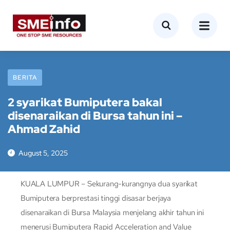
BERITA
2 syarikat Bumiputera bakal
disenaraikan di Bursa tahun ini –
Ahmad Zahid
August 5, 2025
KUALA LUMPUR – Sekurang-kurangnya dua syarikat
Bumiputera berprestasi tinggi disasar berjaya
disenaraikan di Bursa Malaysia menjelang akhir tahun ini
menerusi Bumiputera Rapid Acceleration and Value