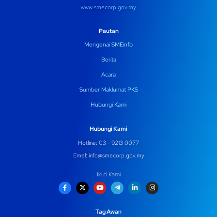
www.smecorp.gov.my
Pautan
Mengenai SMEinfo
Berita
Acara
Sumber Maklumat PKS
Hubungi Kami
Hubungi Kami
Hotline: 03 - 9213 0077
Emel:
info@smecorp.gov.my
Ikuti Kami
Tag Awan