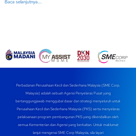
Baca selanjutnya….
Perbadanan Perusahaan Kecil dan Sederhana Malaysia (SME Corp.
Malaysia) adalah sebuah Agensi Penyelaras Pusat yang
bertanggungjawab menggubal dasar dan strategi menyeluruh untuk
Perusahaan Kecil dan Sederhana Malaysia (PKS) serta menyelaras
pelaksanaan program pembangunan PKS yang dikendalikan oleh
semua Kementerian dan Agensi yang berkaitan. Untuk maklumat
lanjut mengenai SME Corp Malaysia, sila layari