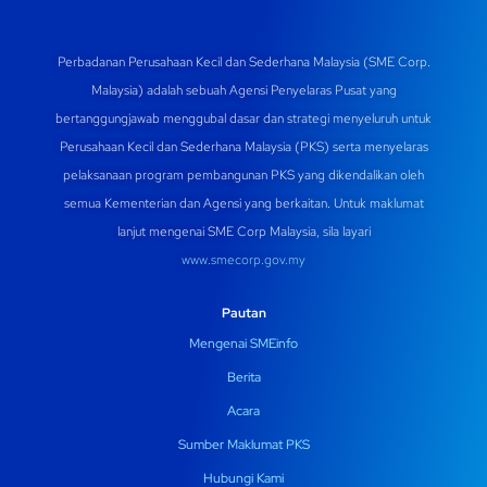
Perbadanan Perusahaan Kecil dan Sederhana Malaysia (SME Corp.
Malaysia) adalah sebuah Agensi Penyelaras Pusat yang
bertanggungjawab menggubal dasar dan strategi menyeluruh untuk
Perusahaan Kecil dan Sederhana Malaysia (PKS) serta menyelaras
pelaksanaan program pembangunan PKS yang dikendalikan oleh
semua Kementerian dan Agensi yang berkaitan. Untuk maklumat
lanjut mengenai SME Corp Malaysia, sila layari
www.smecorp.gov.my
Pautan
Mengenai SMEinfo
Berita
Acara
Sumber Maklumat PKS
Hubungi Kami