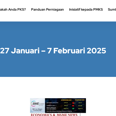
akah Anda PKS?
Panduan Perniagaan
Inisiatif kepada PMKS
Sumb
akah Anda PKS?
Panduan Perniagaan
Inisiatif kepada PMKS
Sumb
27 Januari – 7 Februari 2025