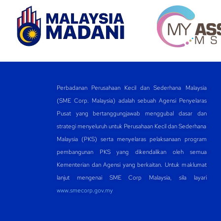
Perbadanan Perusahaan Kecil dan Sederhana Malaysia
(SME Corp. Malaysia) adalah sebuah Agensi Penyelaras
Pusat yang bertanggungjawab menggubal dasar dan
strategi menyeluruh untuk Perusahaan Kecil dan Sederhana
Malaysia (PKS) serta menyelaras pelaksanaan program
pembangunan PKS yang dikendalikan oleh semua
Kementerian dan Agensi yang berkaitan. Untuk maklumat
lanjut mengenai SME Corp Malaysia, sila layari
www.smecorp.gov.my