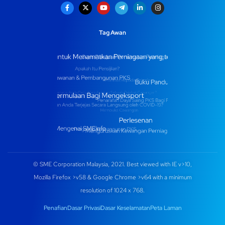
Tag Awan
© SME Corporation Malaysia, 2021. Best viewed with IE v>10,
Mozilla Firefox >v58 & Google Chrome >v64 with a minimum
resolution of 1024 x 768.
Penafian
Dasar Privasi
Dasar Keselamatan
Peta Laman