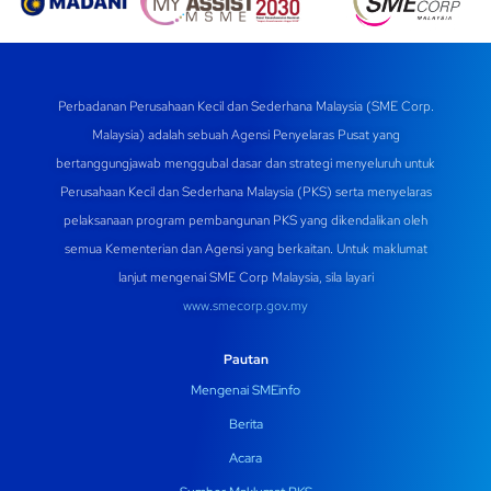
Perbadanan Perusahaan Kecil dan Sederhana Malaysia (SME Corp.
Malaysia) adalah sebuah Agensi Penyelaras Pusat yang
bertanggungjawab menggubal dasar dan strategi menyeluruh untuk
Perusahaan Kecil dan Sederhana Malaysia (PKS) serta menyelaras
pelaksanaan program pembangunan PKS yang dikendalikan oleh
semua Kementerian dan Agensi yang berkaitan. Untuk maklumat
lanjut mengenai SME Corp Malaysia, sila layari
www.smecorp.gov.my
Pautan
Mengenai SMEinfo
Berita
Acara