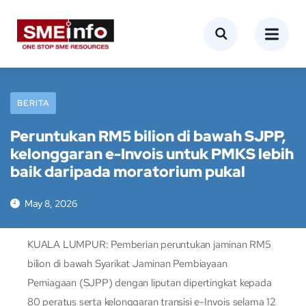
BERITA
Peruntukan RM5 bilion di bawah SJPP,
kelonggaran e-Invois untuk PMKS lebih
baik daripada moratorium pukal
May 8, 2026
KUALA LUMPUR: Pemberian peruntukan jaminan RM5
bilion di bawah Syarikat Jaminan Pembiayaan
Perniagaan (SJPP) dengan liputan dipertingkat kepada
80 peratus serta kelonggaran transisi e-Invois selama 12