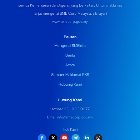
semua Kementerian dan Agensi yang berkaitan. Untuk maklumat
lanjut mengenai SME Corp Malaysia, sila layari
www.smecorp.gov.my
Pautan
Mengenai SMEinfo
Berita
Acara
Sumber Maklumat PKS
Hubungi Kami
Hubungi Kami
Hotline: 03 - 9213 0077
Emel:
info@smecorp.gov.my
Ikuti Kami