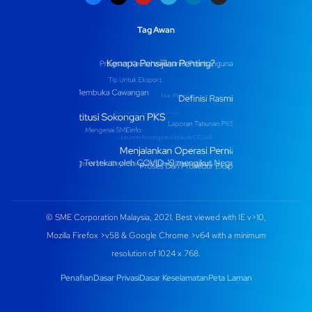
Tag Awan
© SME Corporation Malaysia, 2021. Best viewed with IE v>10,
Mozilla Firefox >v58 & Google Chrome >v64 with a minimum
resolution of 1024 x 768.
Penafian
Dasar Privasi
Dasar Keselamatan
Peta Laman