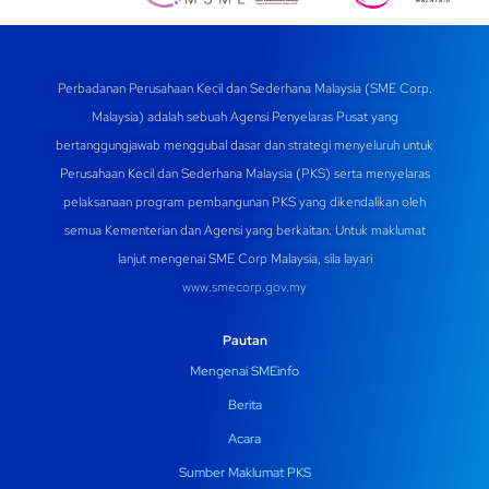
Perbadanan Perusahaan Kecil dan Sederhana Malaysia (SME Corp.
Malaysia) adalah sebuah Agensi Penyelaras Pusat yang
bertanggungjawab menggubal dasar dan strategi menyeluruh untuk
Perusahaan Kecil dan Sederhana Malaysia (PKS) serta menyelaras
pelaksanaan program pembangunan PKS yang dikendalikan oleh
semua Kementerian dan Agensi yang berkaitan. Untuk maklumat
lanjut mengenai SME Corp Malaysia, sila layari
www.smecorp.gov.my
Pautan
Mengenai SMEinfo
Berita
Acara
Sumber Maklumat PKS