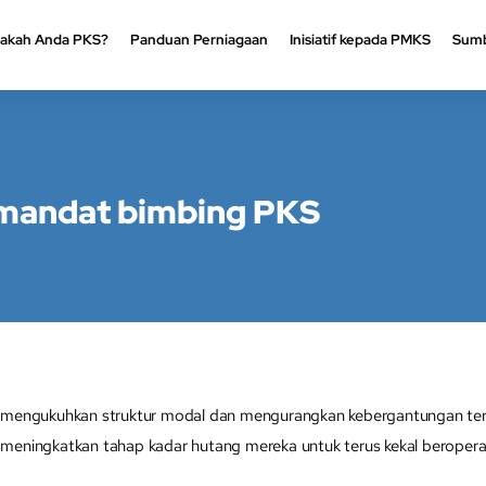
akah Anda PKS?
Panduan Perniagaan
Inisiatif kepada PMKS
Sumb
akah Anda PKS?
Panduan Perniagaan
Inisiatif kepada PMKS
Sumb
 mandat bimbing PKS
engukuhkan struktur modal dan mengurangkan kebergantungan terha
 meningkatkan tahap kadar hutang mereka untuk terus kekal beropera