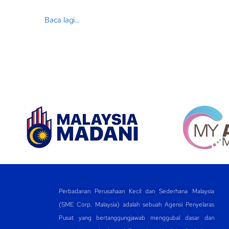
Baca lagi…
Perbadanan Perusahaan Kecil dan Sederhana Malaysia
(SME Corp. Malaysia) adalah sebuah Agensi Penyelaras
Pusat yang bertanggungjawab menggubal dasar dan