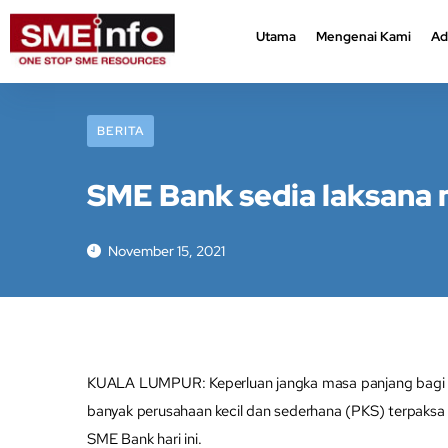
Utama
Mengenai Kami
Ad
Utama
Mengenai Kami
Ad
BERITA
SME Bank sedia laksana
November 15, 2021
KUALA LUMPUR: Keperluan jangka masa panjang bagi m
banyak perusahaan kecil dan sederhana (PKS) terpaksa
SME Bank hari ini.