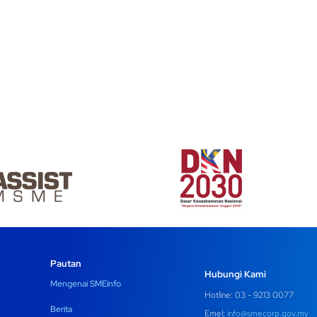
Pautan
Hubungi Kami
Mengenai SMEinfo
Hotline: 03 - 9213 0077
Berita
Emel:
info@smecorp.gov.my