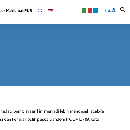
A
er Maklumat PKS
A
A
A
er Maklumat PKS
A
A
dap pembiayaan kini menjadi lebih mendesak apabila
si dan kembali pulih pasca pandemik COVID-19, kata