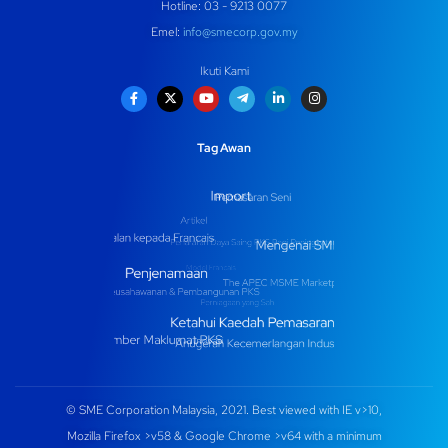
Hotline: 03 - 9213 0077
Emel:
info@smecorp.gov.my
Ikuti Kami
Tag Awan
© SME Corporation Malaysia, 2021. Best viewed with IE v>10,
Mozilla Firefox >v58 & Google Chrome >v64 with a minimum