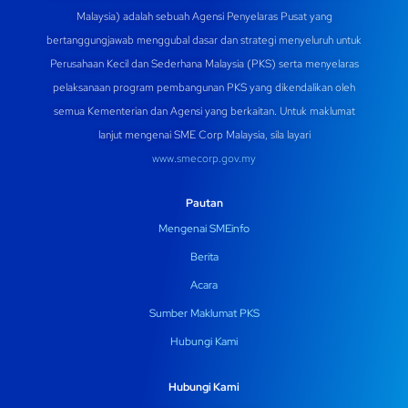
Malaysia) adalah sebuah Agensi Penyelaras Pusat yang
bertanggungjawab menggubal dasar dan strategi menyeluruh untuk
Perusahaan Kecil dan Sederhana Malaysia (PKS) serta menyelaras
pelaksanaan program pembangunan PKS yang dikendalikan oleh
semua Kementerian dan Agensi yang berkaitan. Untuk maklumat
lanjut mengenai SME Corp Malaysia, sila layari
www.smecorp.gov.my
Pautan
Mengenai SMEinfo
Berita
Acara
Sumber Maklumat PKS
Hubungi Kami
Hubungi Kami