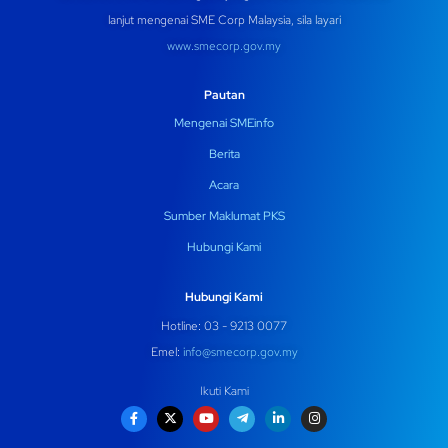
lanjut mengenai SME Corp Malaysia, sila layari
www.smecorp.gov.my
Pautan
Mengenai SMEinfo
Berita
Acara
Sumber Maklumat PKS
Hubungi Kami
Hubungi Kami
Hotline: 03 - 9213 0077
Emel:
info@smecorp.gov.my
Ikuti Kami