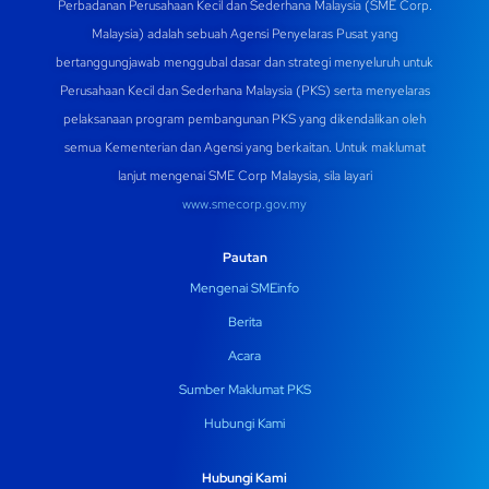
Perbadanan Perusahaan Kecil dan Sederhana Malaysia (SME Corp.
Malaysia) adalah sebuah Agensi Penyelaras Pusat yang
bertanggungjawab menggubal dasar dan strategi menyeluruh untuk
Perusahaan Kecil dan Sederhana Malaysia (PKS) serta menyelaras
pelaksanaan program pembangunan PKS yang dikendalikan oleh
semua Kementerian dan Agensi yang berkaitan. Untuk maklumat
lanjut mengenai SME Corp Malaysia, sila layari
www.smecorp.gov.my
Pautan
Mengenai SMEinfo
Berita
Acara
Sumber Maklumat PKS
Hubungi Kami
Hubungi Kami