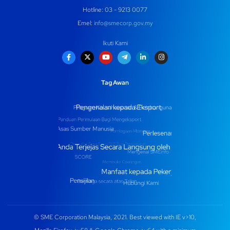
Hotline: 03 - 9213 0077
Emel:
info@smecorp.gov.my
Ikuti Kami
Tag Awan
© SME Corporation Malaysia, 2021. Best viewed with IE v>10,