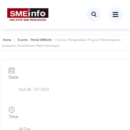
Home
Events - Portal SMEinfo
Kursus: Pengendalian Program Pembangunan
Usahawan StreetSmart Mahir Kewangan
Date
Oct 06 - 07 2021
Time
All Day