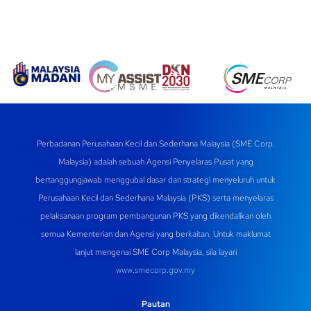
Perbadanan Perusahaan Kecil dan Sederhana Malaysia (SME Corp.
Malaysia) adalah sebuah Agensi Penyelaras Pusat yang
bertanggungjawab menggubal dasar dan strategi menyeluruh untuk
Perusahaan Kecil dan Sederhana Malaysia (PKS) serta menyelaras
pelaksanaan program pembangunan PKS yang dikendalikan oleh
semua Kementerian dan Agensi yang berkaitan. Untuk maklumat
lanjut mengenai SME Corp Malaysia, sila layari
www.smecorp.gov.my
Pautan