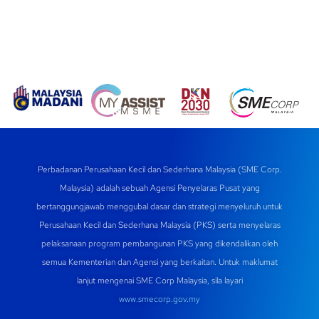
Perbadanan Perusahaan Kecil dan Sederhana Malaysia (SME Corp.
Malaysia) adalah sebuah Agensi Penyelaras Pusat yang
bertanggungjawab menggubal dasar dan strategi menyeluruh untuk
Perusahaan Kecil dan Sederhana Malaysia (PKS) serta menyelaras
pelaksanaan program pembangunan PKS yang dikendalikan oleh
semua Kementerian dan Agensi yang berkaitan. Untuk maklumat
lanjut mengenai SME Corp Malaysia, sila layari
www.smecorp.gov.my