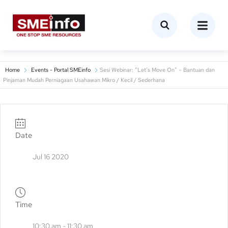
Home
Events - Portal SMEinfo
Sesi Webinar: “Let’s Move On” – Bantuan dan
Pinjaman Mudah Perniagaan Usahawan Mikro / Kecil / Sederhana
Date
Jul 16 2020
Time
10:30 am - 11:30 am