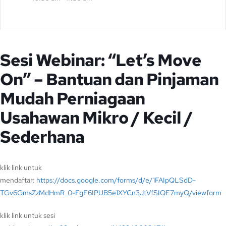
Sesi Webinar: “Let’s Move
On” – Bantuan dan Pinjaman
Mudah Perniagaan
Usahawan Mikro / Kecil /
Sederhana
klik link untuk
mendaftar:
https://docs.google.com/forms/d/e/1FAIpQLSdD-
TGv6GmsZzMdHmR_0-FgF6IPUB5e1XYCn3JtVfSIQE7myQ/viewform
klik link untuk sesi