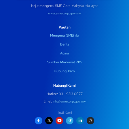
lanjut mengenai SME Corp Malaysia, sila layari
www.smecorp.gov.my
Pautan
Mengenai SMEinfo
Berita
Acara
Sumber Maklumat PKS
Hubungi Kami
Hubungi Kami
Hotline: 03 - 9213 0077
Emel:
info@smecorp.gov.my
Ikuti Kami